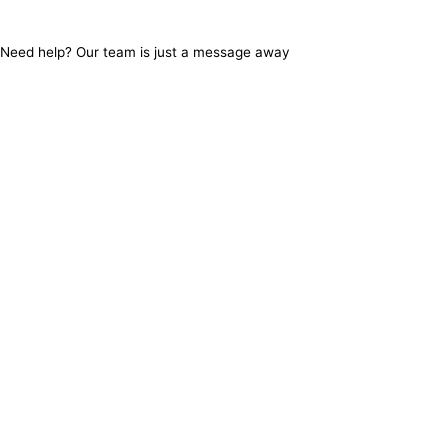
una
una
una
una
una
Need help? Our team is just a message away
nueva
nueva
nueva
nueva
nueva
pestaña
pestaña
pestaña
pestaña
pestaña