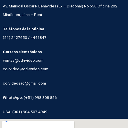
Av. Mariscal Oscar R Benavides (Ex – Diagonal) No 550 Oficina 202
Miraflores, Lima – Perú
Teléfonos de la oficina
(51) 2427650 / 4441847
Correos electrónicos
ventas@cd-rvideo.com
cd-rvideo@cd-rvideo.com
cdrvideosac@gmail.com
WhatsApp:
(+51) 998 308 856
USA: (001) 904 507 4949