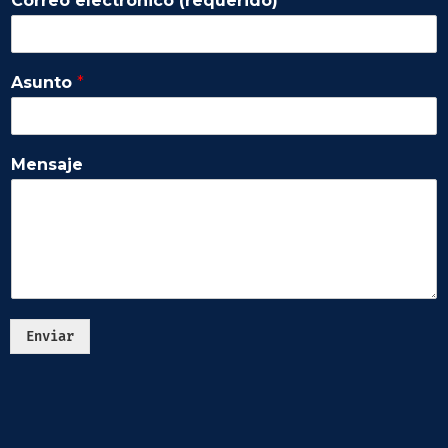
Correo electrónico (requerido)
*
Asunto
*
Mensaje
Enviar